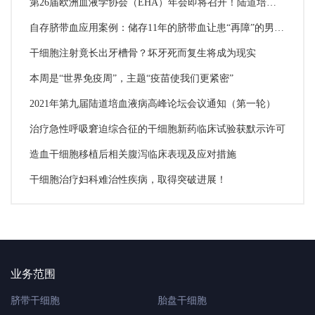
第26届欧洲血液学协会（EHA）年会即将召开！陆道培医学团队8项研究成果入选
自存脐带血应用案例：储存11年的脐带血让患“再障”的男童康复
干细胞注射竟长出牙槽骨？坏牙死而复生将成为现实
本周是“世界免疫周”，主题“疫苗使我们更紧密”
2021年第九届陆道培血液病高峰论坛会议通知（第一轮）
治疗急性呼吸窘迫综合征的干细胞新药临床试验获默示许可
造血干细胞移植后相关腹泻临床表现及应对措施
干细胞治疗妇科难治性疾病，取得突破进展！
业务范围
脐带干细胞
胎盘干细胞